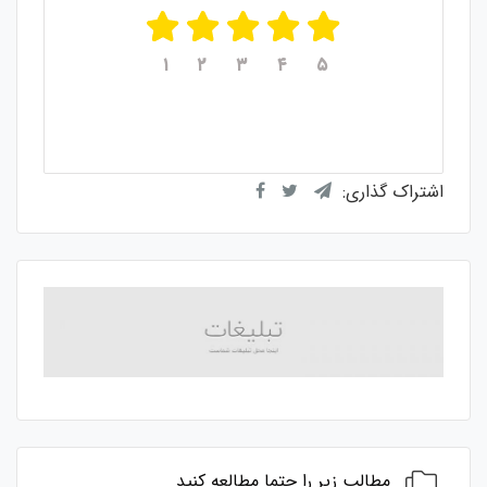
۱
۲
۳
۴
۵
میانگین امتیازات
۵
از ۵
از مجموع
۱
رای
اشتراک گذاری:
مطالب زیر را حتما مطالعه کنید