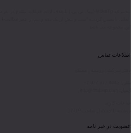
مجموعه MakeTp (مِیک تی پی ) با هدف ارائه خدمات متن
المللی تاسیس گردیده است و بیش از یک دهه و نیم از عمر فعالیت آن
این مجموعه می باشد
اطلاعات تماس
دفتر شرکت : روسیه ، مسکو
تلفن:
4443 677 977 7+
ایمیل:
info@maketp.com
ساعات کاری:
دوشنبه تا جمعه از ساعت 9 تا 17
عضویت در خبر نامه