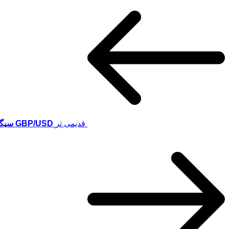
قدیمی تر
GBP/USD سیگنال