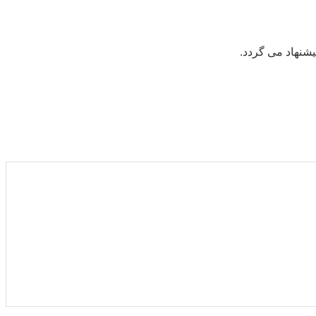
شنهاد می گردد.
۱
۲
۳
۴
۵