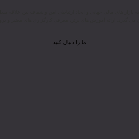
وع در عرصه بازار های مالی جهانی و ایجاد ارتباطی امن و شفاف بین علاقه م
 می گذرد. ارائه آموزش های برتر‍، معرفی کارگزاری های معتبر و بروز
ما را دنبال کنید