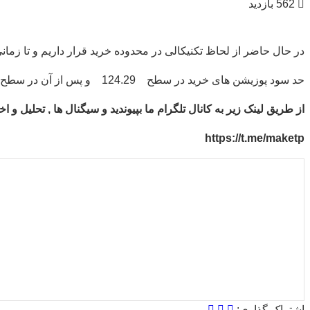
562 بازدید
در حال حاضر از لحاظ تکنیکالی در محدوده خرید قرار داریم و تا زم
حد سود پوزیشن های خرید در سطح 124.29 و پس از آن در سطح 124.49 قرار خواهد داشت.
از طریق لینک زیر به کانال تلگرام ما بپیوندید و سیگنال ها , تحلیل و
https://t.me/maketp
میانگین امتیازات
۵
از ۵
از مجموع
۱
رای
اشتراک گذاری: