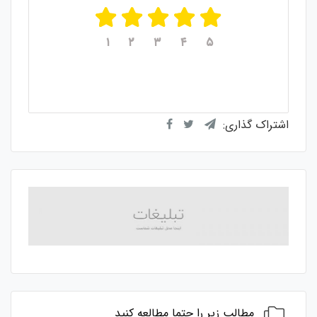
۱
۲
۳
۴
۵
میانگین امتیازات
۵
از ۵
از مجموع
۱
رای
اشتراک گذاری:
مطالب زیر را حتما مطالعه کنید