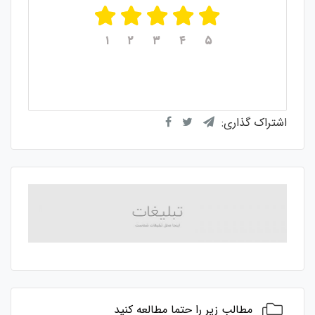
۱
۲
۳
۴
۵
میانگین امتیازات
۵
از ۵
از مجموع
۱
رای
اشتراک گذاری:
مطالب زیر را حتما مطالعه کنید