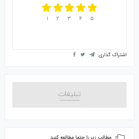
۱
۲
۳
۴
۵
میانگین امتیازات
۵
از ۵
از مجموع
۱
رای
اشتراک گذاری:
مطالب زیر را حتما مطالعه کنید