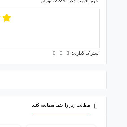
اخرین قیمت دلار :23233 تومان
میانگی
از
اشتراک گذاری:
مطالب زیر را حتما مطالعه کنید