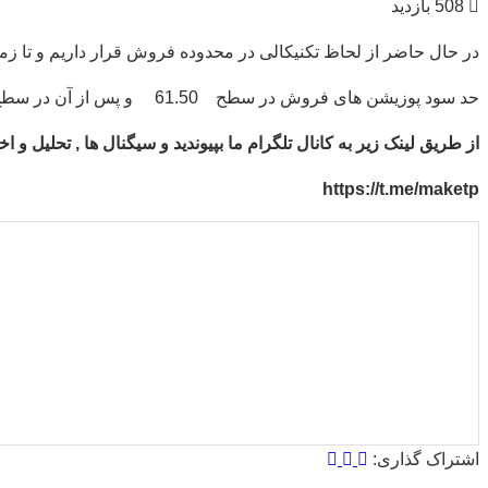
508 بازدید
در حال حاضر از لحاظ تکنیکالی در محدوده فروش قرار داریم و تا زمانی که قیمت در پایین سطح 66.00 قر
حد سود پوزیشن های فروش در سطح 61.50 و پس از آن در سطح 58.50 قرار خواهد داشت.
از طریق لینک زیر به کانال تلگرام ما بپیوندید و سیگنال ها , تحلیل و
https://t.me/maketp
میانگین امتیازات
۵
از ۵
از مجموع
۱
رای
اشتراک گذاری: