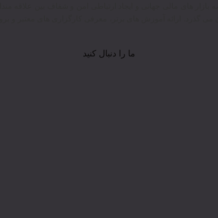
وع در عرصه بازار های مالی جهانی و ایجاد ارتباطی امن و شفاف بین علاقه م
 می گذرد. ارائه آموزش های برتر‍، معرفی کارگزاری های معتبر و بروز
ما را دنبال کنید