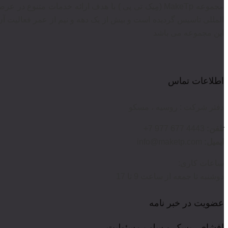
مجموعه MakeTp (مِیک تی پی ) با هدف ارائه خدمات متن
المللی تاسیس گردیده است و بیش از یک دهه و نیم از عمر فعالیت آن
این مجموعه می باشد
اطلاعات تماس
دفتر شرکت : روسیه ، مسکو
تلفن:
4443 677 977 7+
ایمیل:
info@maketp.com
ساعات کاری:
دوشنبه تا جمعه از ساعت 9 تا 17
عضویت در خبر نامه
افشای ریسک و سلب مسئولیت