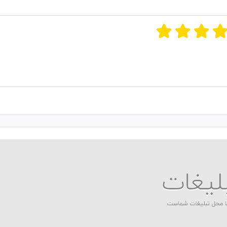
ن امتیازات
۵
از ۵
 مجموع
۱
رای