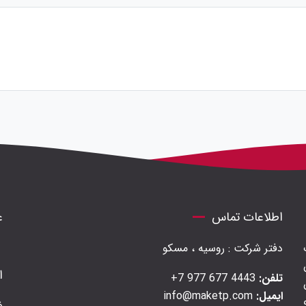
اطلاعات تماس
ع
دفتر شرکت : روسیه ، مسکو
ا
تلفن:
4443 677 977 7+
ایمیل:
info@maketp.com