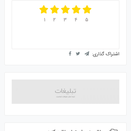
۱
۲
۳
۴
۵
میانگین امتیازات
۵
از ۵
از مجموع
۱
رای
اشتراک گذاری: