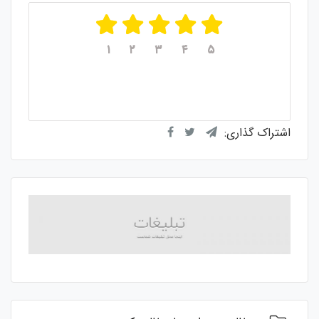
۱
۲
۳
۴
۵
میانگین امتیازات
۵
از ۵
از مجموع
۱
رای
اشتراک گذاری: