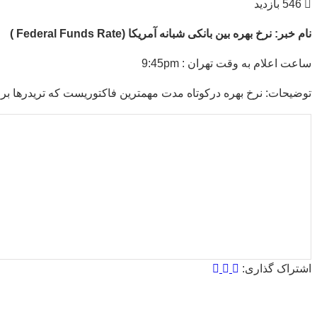
546 بازدید
نام
خبر
:
نرخ
بهره
بین
بانکی
شبانه
آمریکا
(Federal Funds Rate )
ساعت اعلام به وقت تهران : 9:45pm
توضیحات: نرخ بهره درکوتاه مدت مهمترین فاکتوریست که تریدرها برا ی پ
میانگین امتیازات
۵
از ۵
از مجموع
۱
رای
اشتراک گذاری: