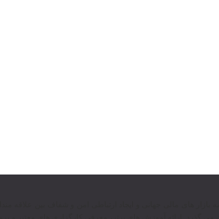
وع در عرصه بازار های مالی جهانی و ایجاد ارتباطی امن و شفاف بین علاقه م
 می گذرد. ارائه آموزش های برتر‍، معرفی کارگزاری های معتبر و بروز