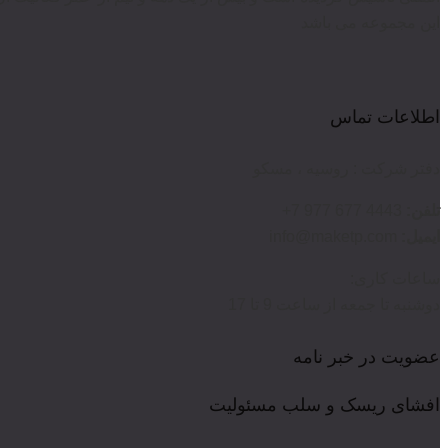
این مجموعه می باشد
اطلاعات تماس
دفتر شرکت : روسیه ، مسکو
تلفن:
4443 677 977 7+
ایمیل:
info@maketp.com
ساعات کاری:
دوشنبه تا جمعه از ساعت 9 تا 17
عضویت در خبر نامه
افشای ریسک و سلب مسئولیت