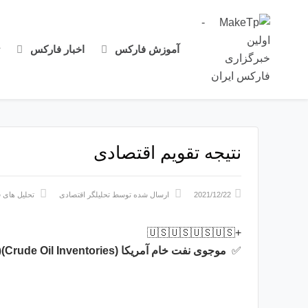
آموزش فارکس
اخبار فارکس
نتیجه تقویم اقتصادی
2021/12/22
ارسال شده توسط
تحلیلگر اقتصادی
تحلیل های ف
+🇺🇸🇺🇸🇺🇸🇺🇸
✅
موجوی
نفت
خام
آمریکا
(
Crude Oil Inventories)
(