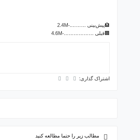
🏦پیش‌بینی ……….-2.4M
🏢قبلی ………………-4.6M
میانگی
از
اشتراک گذاری:
مطالب زیر را حتما مطالعه کنید