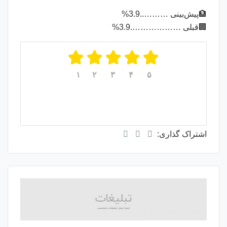
🏦پیش‌بینی ………..3.9%
🏢قبلی ……………….3.9%
۱
۲
۳
۴
۵
میانگین امتیازات
۵
از ۵
از مجموع
۱
رای
اشتراک گذاری: