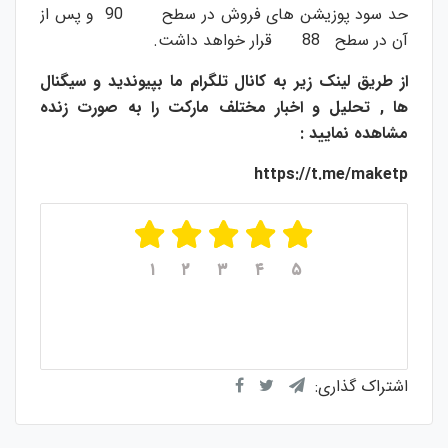
حد سود پوزیشن های فروش در سطح 90 و پس از
آن در سطح 88 قرار خواهد داشت.
از طریق لینک زیر به کانال تلگرام ما بپیوندید و سیگنال
ها , تحلیل و اخبار مختلف مارکت را به صورت زنده
مشاهده نمایید :
https://t.me/maketp
۱
۲
۳
۴
۵
میانگین امتیازات
۵
از ۵
از مجموع
۱
رای
اشتراک گذاری: