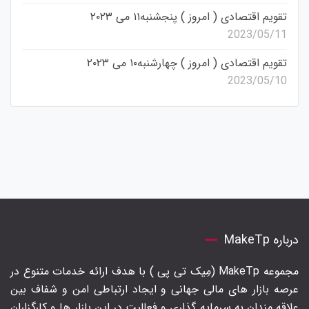
تقویم اقتصادی ( امروز ) پنجشنبه۱۱ می ۲۰۲۳
2023/05/11
تقویم اقتصادی ( امروز ) چهارشنبه۱۰ می ۲۰۲۳
2023/05/10
درباره MakeTp
مجموعه MakeTp (مِیک تی پی ) با هدف ارائه خدمات متنوع در
عرصه بازار های مالی جهانی و ایجاد ارتباطی امن و شفاف بین
علاقه مندان به سرمایه گذاری و فعالیت در این بازار ها و کارگزاران