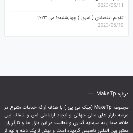
2023/05/11
تقویم اقتصادی ( امروز ) چهارشنبه۱۰ می ۲۰۲۳
2023/05/10
درباره MakeTp
مجموعه MakeTp (مِیک تی پی ) با هدف ارائه خدمات متنوع در
عرصه بازار های مالی جهانی و ایجاد ارتباطی امن و شفاف بین
علاقه مندان به سرمایه گذاری و فعالیت در این بازار ها و کارگزاران
معتبر بین المللی تاسیس گردیده است و بیش از یک دهه و نیم از