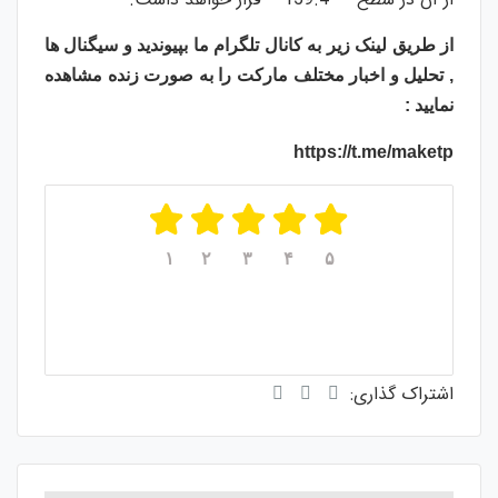
از طریق لینک زیر به کانال تلگرام ما بپیوندید و سیگنال ها
, تحلیل و اخبار مختلف مارکت را به صورت زنده مشاهده
نمایید :
https://t.me/maketp
۱
۲
۳
۴
۵
میانگین امتیازات
از ۵
۵
از مجموع
رای
۱
اشتراک گذاری: