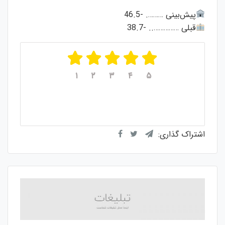
پیش‌بینی ………. -46.5
قبلی …………….. -38.7
۱
۲
۳
۴
۵
میانگین امتیازات
۵
از ۵
از مجموع
۱
رای
اشتراک گذاری: