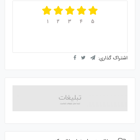
۱
۲
۳
۴
۵
میانگین امتیازات
۵
از ۵
از مجموع
۱
رای
اشتراک گذاری: