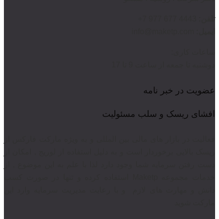
تلفن:
4443 677 977 7+
ایمیل:
info@maketp.com
ساعات کاری:
دوشنبه تا جمعه از ساعت 9 تا 17
عضویت در خبر نامه
افشای ریسک و سلب مسئولیت
فعالیت در بازار های مالی بین المللی و به ویژه مارکت فارکس از
ریسک بالایی برخوردار است و به دلیل استفاده از لوریج , امکان از
دست رفتن سرمایه شما وجود دارد لذا با علم به این موضوع , از
خدمات مجموعه Maketp استفاده کرده و تنها در صورت کسب
دانش و مهارت های لازم
و با رعایت مدیریت سرمایه وارد این
مارکت شوید