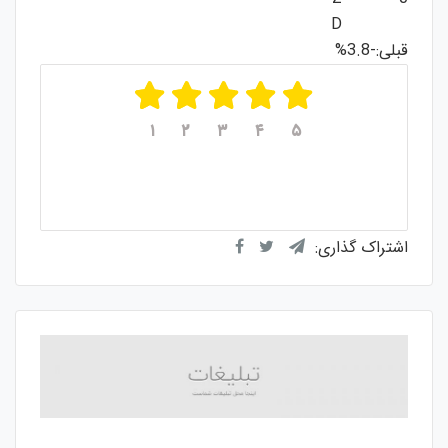
D
قبلی:-3.8%
۱
۲
۳
۴
۵
میانگین امتیازات
۵
از ۵
از مجموع
۱
رای
اشتراک گذاری: