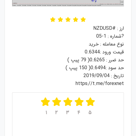
ارز : #NZDUSD
?شماره : 1-05
نوع معامله : خرید
قیمت ورود :0.6344
حد ضرر : 0.6265( 79 پیپ )
حد سود :0.6494( 150 پیپ )
تاریخ : 2019/09/04
https://t.me/forexnet
۱
۲
۳
۴
۵
میانگین امتیازات
۵
از ۵
از مجموع
۱
رای