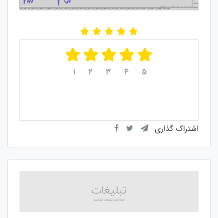
۱
۲
۳
۴
۵
میانگین امتیازات
۵
از ۵
از مجموع
۱
رای
اشتراک گذاری: